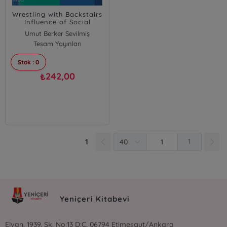
Wrestling with Backstairs
Influence of Social
Capital
Umut Berker Sevilmiş
Tesam Yayınları
Bekir Parlak
Stok : 0
242,00
₺
1
1
Yeniçeri Kitabevi
Elvan, 1939. Sk. No:13 D:C, 06794 Etimesgut/Ankara