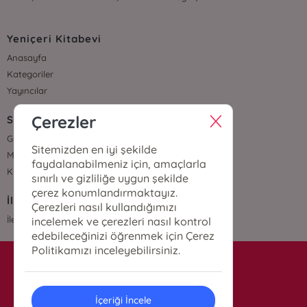
Yeniçeri Kitabevi
Anasayfa
Kategoriler
Yayıncılar
Çerezler
Sözleşmeler
Gizlilik Sözleşmesi
Sitemizden en iyi şekilde
Mesafeli Satış Sözleşmesi
faydalanabilmeniz için, amaçlarla
Kullanıcı Sözleşmesi
sınırlı ve gizliliğe uygun şekilde
çerez konumlandırmaktayız.
İletişim
Çerezleri nasıl kullandığımızı
İletişim
incelemek ve çerezleri nasıl kontrol
edebileceğinizi öğrenmek için Çerez
Politikamızı inceleyebilirsiniz.
info@yenicerikitabevi.com
İçeriği İncele