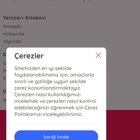
Yeniçeri Kitabevi
Anasayfa
Kategoriler
Yayıncılar
Çerezler
Sözleşmeler
Gizlilik Sözleşmesi
Sitemizden en iyi şekilde
Mesafeli Satış Sözleşmesi
faydalanabilmeniz için, amaçlarla
Kullanıcı Sözleşmesi
sınırlı ve gizliliğe uygun şekilde
çerez konumlandırmaktayız.
İletişim
Çerezleri nasıl kullandığımızı
İletişim
incelemek ve çerezleri nasıl kontrol
edebileceğinizi öğrenmek için Çerez
Politikamızı inceleyebilirsiniz.
info@yenicerikitabevi.com
İçeriği İncele