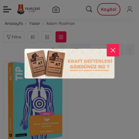
Kaydol
Anasayfa
Yazar
Adam Rodman
Filtre
1
1