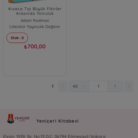
Kısaca Tıp Büyük Fikirler
Arasında Yolculuk
Adam Rodman
Literatür Yayıncılık Dağıtım
Stok : 0
700,00
₺
1
1
Yeniçeri Kitabevi
Elvan, 1939. Sk. No:13 D:C, 06794 Etimesgut/Ankara