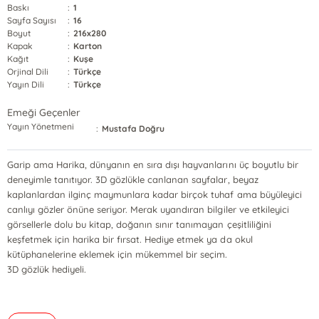
Baskı
:
1
Sayfa Sayısı
:
16
Boyut
:
216x280
Kapak
:
Karton
Kağıt
:
Kuşe
Orjinal Dili
:
Türkçe
Yayın Dili
:
Türkçe
Emeği Geçenler
Yayın Yönetmeni
:
Mustafa Doğru
Garip ama Harika, dünyanın en sıra dışı hayvanlarını üç boyutlu bir
deneyimle tanıtıyor. 3D gözlükle canlanan sayfalar, beyaz
kaplanlardan ilginç maymunlara kadar birçok tuhaf ama büyüleyici
canlıyı gözler önüne seriyor. Merak uyandıran bilgiler ve etkileyici
görsellerle dolu bu kitap, doğanın sınır tanımayan çeşitliliğini
keşfetmek için harika bir fırsat. Hediye etmek ya da okul
kütüphanelerine eklemek için mükemmel bir seçim.
3D gözlük hediyeli.