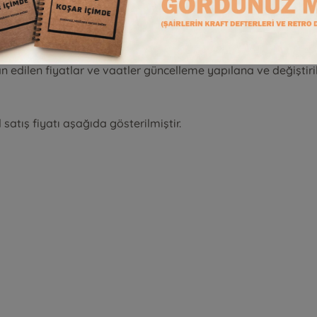
ü, miktarı, marka/modeli, rengi, adedi) SATICI’ya ait intern
süresince inceleyebilirsiniz. Kampanya tarihine kadar geçerlid
 İlan edilen fiyatlar ve vaatler güncelleme yapılana ve değiştiri
satış fiyatı aşağıda gösterilmiştir.