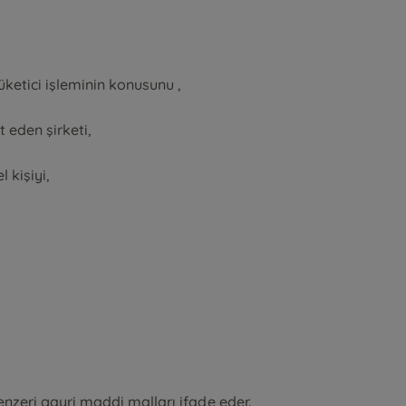
ketici işleminin konusunu ,
 eden şirketi,
 kişiyi,
enzeri gayri maddi malları ifade eder.