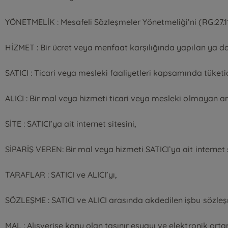
YÖNETMELİK : Mesafeli Sözleşmeler Yönetmeliği’ni (RG:27.1
HİZMET : Bir ücret veya menfaat karşılığında yapılan ya da
SATICI : Ticari veya mesleki faaliyetleri kapsamında tüke
ALICI : Bir mal veya hizmeti ticari veya mesleki olmayan a
SİTE : SATICI’ya ait internet sitesini,
SİPARİŞ VEREN: Bir mal veya hizmeti SATICI’ya ait internet s
TARAFLAR : SATICI ve ALICI’yı,
SÖZLEŞME : SATICI ve ALICI arasında akdedilen işbu sözle
MAL : Alışverişe konu olan taşınır eşyayı ve elektronik ort