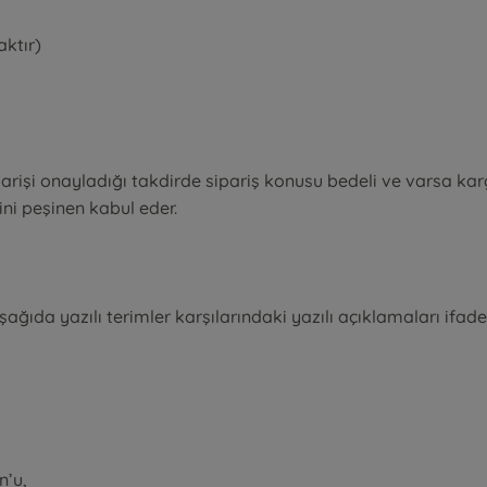
aktır)
işi onayladığı takdirde sipariş konusu bedeli ve varsa kargo
ini peşinen kabul eder.
a yazılı terimler karşılarındaki yazılı açıklamaları ifade 
n’u,