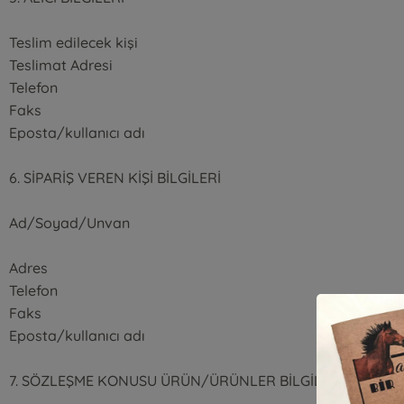
Teslim edilecek kişi
Teslimat Adresi
Telefon
Faks
Eposta/kullanıcı adı
6. SİPARİŞ VEREN KİŞİ BİLGİLERİ
Ad/Soyad/Unvan
Adres
Telefon
Faks
Eposta/kullanıcı adı
7. SÖZLEŞME KONUSU ÜRÜN/ÜRÜNLER BİLGİLERİ