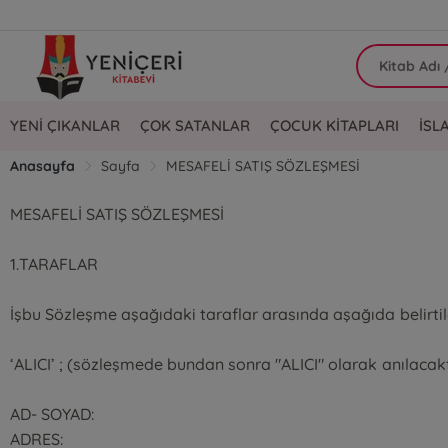
YENİ ÇIKANLAR
ÇOK SATANLAR
ÇOCUK KİTAPLARI
İSL
Anasayfa
Sayfa
MESAFELİ SATIŞ SÖZLEŞMESİ
MESAFELİ SATIŞ SÖZLEŞMESİ
1.TARAFLAR
İşbu Sözleşme aşağıdaki taraflar arasında aşağıda belirti
‘ALICI’ ; (sözleşmede bundan sonra "ALICI" olarak anılacakt
AD- SOYAD:
ADRES: