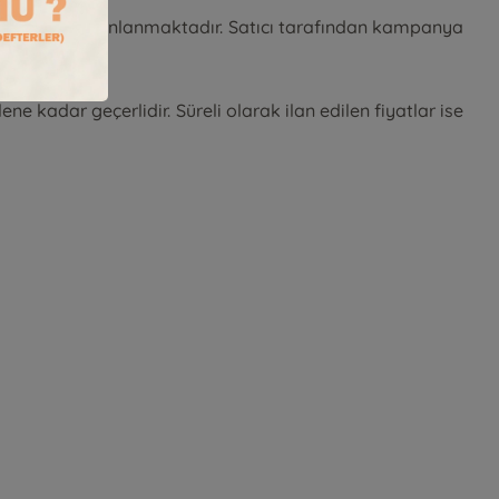
et sitesinde yayınlanmaktadır. Satıcı tarafından kampanya
ir.
lene kadar geçerlidir. Süreli olarak ilan edilen fiyatlar ise