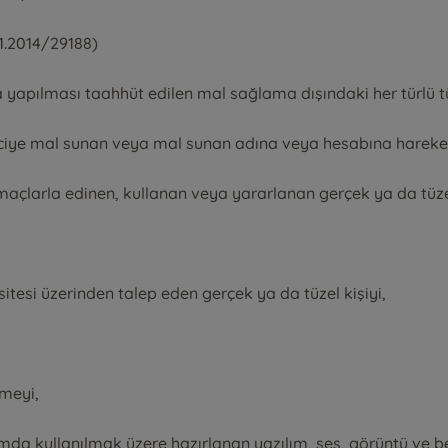
1.2014/29188)
 yapılması taahhüt edilen mal sağlama dışındaki her türlü tü
ticiye mal sunan veya mal sunan adına veya hesabına hareket
maçlarla edinen, kullanan veya yararlanan gerçek ya da tüzel
itesi üzerinden talep eden gerçek ya da tüzel kişiyi,
şmeyi,
amda kullanılmak üzere hazırlanan yazılım, ses, görüntü ve b