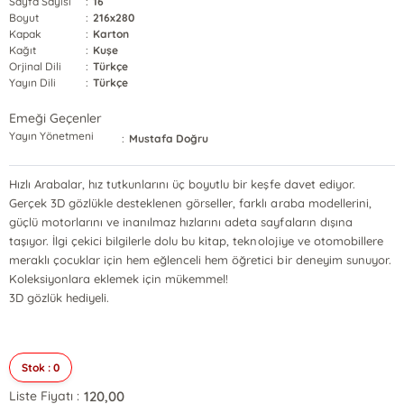
Sayfa Sayısı
:
16
Boyut
:
216x280
Kapak
:
Karton
Kağıt
:
Kuşe
Orjinal Dili
:
Türkçe
Yayın Dili
:
Türkçe
Emeği Geçenler
Yayın Yönetmeni
:
Mustafa Doğru
Hızlı Arabalar, hız tutkunlarını üç boyutlu bir keşfe davet ediyor.
Gerçek 3D gözlükle desteklenen görseller, farklı araba modellerini,
güçlü motorlarını ve inanılmaz hızlarını adeta sayfaların dışına
taşıyor. İlgi çekici bilgilerle dolu bu kitap, teknolojiye ve otomobillere
meraklı çocuklar için hem eğlenceli hem öğretici bir deneyim sunuyor.
Koleksiyonlara eklemek için mükemmel!
3D gözlük hediyeli.
Stok : 0
120,00
Liste Fiyatı :