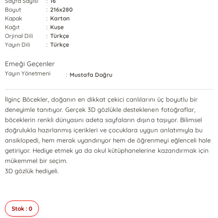
Sayfa Sayısı
:
16
Boyut
:
216x280
Kapak
:
Karton
Kağıt
:
Kuşe
Orjinal Dili
:
Türkçe
Yayın Dili
:
Türkçe
Emeği Geçenler
Yayın Yönetmeni
:
Mustafa Doğru
İlginç Böcekler, doğanın en dikkat çekici canlılarını üç boyutlu bir
deneyimle tanıtıyor. Gerçek 3D gözlükle desteklenen fotoğraflar,
böceklerin renkli dünyasını adeta sayfaların dışına taşıyor. Bilimsel
doğrulukla hazırlanmış içerikleri ve çocuklara uygun anlatımıyla bu
ansiklopedi, hem merak uyandırıyor hem de öğrenmeyi eğlenceli hale
getiriyor. Hediye etmek ya da okul kütüphanelerine kazandırmak için
mükemmel bir seçim.
3D gözlük hediyeli.
Stok : 0