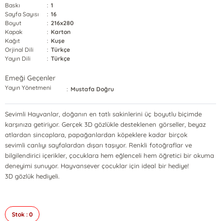
Baskı
:
1
Sayfa Sayısı
:
16
Boyut
:
216x280
Kapak
:
Karton
Kağıt
:
Kuşe
Orjinal Dili
:
Türkçe
Yayın Dili
:
Türkçe
Emeği Geçenler
Yayın Yönetmeni
:
Mustafa Doğru
Sevimli Hayvanlar, doğanın en tatlı sakinlerini üç boyutlu biçimde
karşınıza getiriyor. Gerçek 3D gözlükle desteklenen görseller, beyaz
atlardan sincaplara, papağanlardan köpeklere kadar birçok
sevimli canlıyı sayfalardan dışarı taşıyor. Renkli fotoğraflar ve
bilgilendirici içerikler, çocuklara hem eğlenceli hem öğretici bir okuma
deneyimi sunuyor. Hayvansever çocuklar için ideal bir hediye!
3D gözlük hediyeli.
Stok : 0