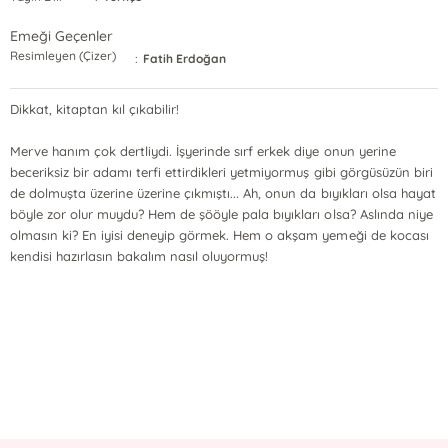
Emeği Geçenler
Resimleyen (Çizer)
:
Fatih Erdoğan
Dikkat, kitaptan kıl çıkabilir!
Merve hanım çok dertliydi. İşyerinde sırf erkek diye onun yerine
beceriksiz bir adamı terfi ettirdikleri yetmiyormuş gibi görgüsüzün biri
de dolmuşta üzerine üzerine çıkmıştı... Ah, onun da bıyıkları olsa hayat
böyle zor olur muydu? Hem de şööyle pala bıyıkları olsa? Aslında niye
olmasın ki? En iyisi deneyip görmek. Hem o akşam yemeği de kocası
kendisi hazırlasın bakalım nasıl oluyormuş!