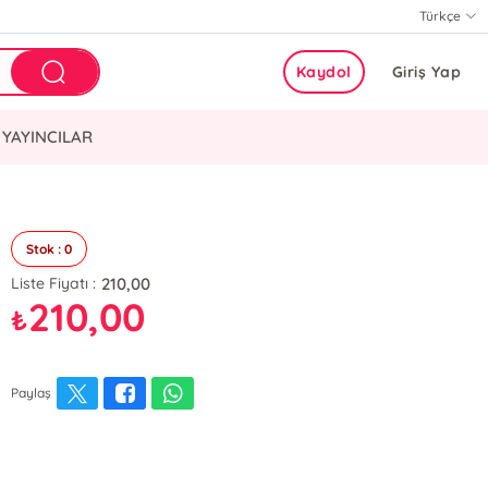
Türkçe
Kaydol
Giriş Yap
YAYINCILAR
Stok : 0
210,00
Liste Fiyatı :
210,00
₺
Paylaş