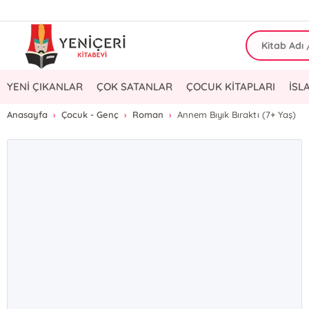
YENİ ÇIKANLAR
ÇOK SATANLAR
ÇOCUK KİTAPLARI
İSL
Anasayfa
Çocuk - Genç
Roman
Annem Bıyık Bıraktı (7+ Yaş)