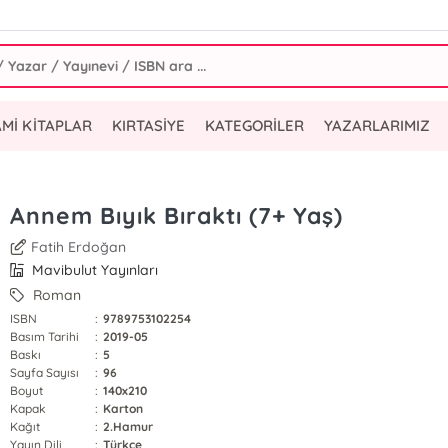
AMİ KİTAPLAR
KIRTASİYE
KATEGORİLER
YAZARLARIMIZ
Annem Bıyık Bıraktı (7+ Yaş)
Fatih Erdoğan
Mavibulut Yayınları
Roman
ISBN
:
9789753102254
Basım Tarihi
:
2019-05
Baskı
:
5
Sayfa Sayısı
:
96
Boyut
:
140x210
Kapak
:
Karton
Kağıt
:
2.Hamur
Yayın Dili
:
Türkçe