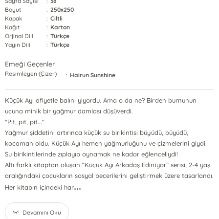
Sayfa Sayısı
:
38
Boyut
:
250x250
Kapak
:
Ciltli
Kağıt
:
Karton
Orjinal Dili
:
Türkçe
Yayın Dili
:
Türkçe
Emeği Geçenler
Resimleyen (Çizer)
:
Hairun Sunshine
Küçük Ayı afiyetle balını yiyordu. Ama o da ne? Birden burnunun
ucuna minik bir yağmur damlası düşüverdi.
"Pit, pit, pit..."
Yağmur şiddetini artırınca küçük su birikintisi büyüdü, büyüdü,
kocaman oldu. Küçük Ayı hemen yağmurluğunu ve çizmelerini giydi.
Su birikintilerinde zıplayıp oynamak ne kadar eğlenceliydi!
Altı farklı kitaptan oluşan “Küçük Ayı Arkadaş Ediniyor” serisi, 2-4 yaş
aralığındaki çocukların sosyal becerilerini geliştirmek üzere tasarlandı.
...
Her kitabın içindeki har
Devamını Oku