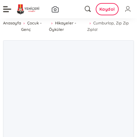
Kaydol
Anasayfa
Çocuk -
Hikayeler -
Cumburlop, Zıp Zıp
Genç
Öyküler
Zıpla!