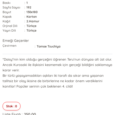
Baskı
:
1
Sayfa Sayısı
:
192
Boyut
:
130x180
Kapak
:
Karton
Kağıt
:
2.Hamur
Orjinal Dili
:
Türkçe
Yayın Dili
:
Türkçe
Emeği Geçenler
Çevirmen
:
Tomoe Tsuchiya
"Daisy"nin kim olduğu gerçeğini öğrenen Teru'nun dünyası alt üst olur.
Ancak Kurosaki ile ilişkisini kesmemek için gerçeği bildiğini saklamaya
karar verir.
Bir türlü yaşayamadıkları aşkları iki tarafı da sıkar ama yaşanan
talihsiz bir olay ikisine de birbirlerine ne kadar önem verdiklerini
kanıtlar! Popüler serinin çok beklenen 4. cildi!
Stok : 0
250,00
Liste Fiyatı :