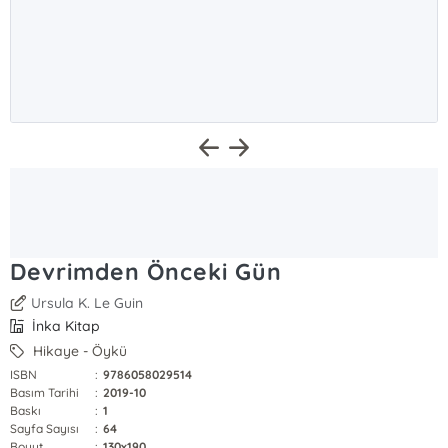
Devrimden Önceki Gün
Ursula K. Le Guin
İnka Kitap
Hikaye - Öykü
ISBN
:
9786058029514
Basım Tarihi
:
2019-10
Baskı
:
1
Sayfa Sayısı
:
64
Boyut
:
130x190