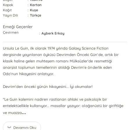
Kapak
:
Karton
Kağıt
:
Kuşe
Yayın Dili
:
Türkçe
Emeği Geçenler
Çevirmen
:
Ayberk Erkay
Ursula Le Guin, ilk olarak 1974 yılında Galaxy Science Fiction
dergisinde yayınlanan öyküsü Devrimden Önceki Gün'de, artık bir
klasik haline gelen muhteşem romanı Mülksüzler'de resmettiği
anarşist toplumun temellerinin atıldığı Devrim'e önderlik eden
Odo'nun hikayesini anlatıyor.
Devrim'den önceki günün hikayesini... İyi okumalar!
"Le Guin kalemini nadiren rastlanan ahlaki ve psikolojik bir
entelektüellikle kullanıyor... masallar yazıyor: olağanüstü bir giriftliğe
...
ve muazza
Devamını Oku