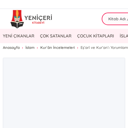
YENİ ÇIKANLAR
ÇOK SATANLAR
ÇOCUK KİTAPLARI
İSL
Anasayfa
İslam
Kur`ân İncelemeleri
Eş’arî ve Kur’an’ı Yorumla