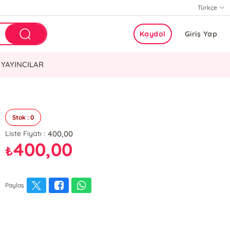
Türkçe
Kaydol
Giriş Yap
YAYINCILAR
Stok : 0
400,00
Liste Fiyatı :
400,00
₺
Paylaş