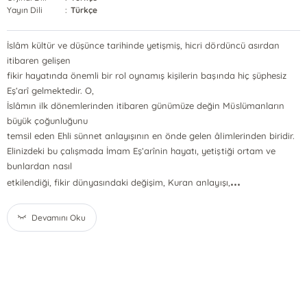
Yayın Dili
:
Türkçe
İslâm kültür ve düşünce tarihinde yetişmiş, hicri dördüncü asırdan
itibaren gelişen
fikir hayatında önemli bir rol oynamış kişilerin başında hiç şüphesiz
Eş‘arî gelmektedir. O,
İslâmın ilk dönemlerinden itibaren günümüze değin Müslümanların
büyük çoğunluğunu
temsil eden Ehli sünnet anlayışının en önde gelen âlimlerinden biridir.
Elinizdeki bu çalışmada İmam Eş‘arînin hayatı, yetiştiği ortam ve
bunlardan nasıl
...
etkilendiği, fikir dünyasındaki değişim, Kuran anlayışı,
Devamını Oku