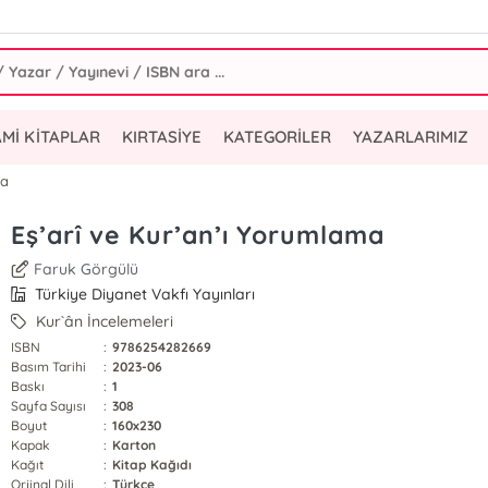
AMİ KİTAPLAR
KIRTASİYE
KATEGORİLER
YAZARLARIMIZ
ma
Eş’arî ve Kur’an’ı Yorumlama
Faruk Görgülü
Türkiye Diyanet Vakfı Yayınları
Kur`ân İncelemeleri
ISBN
:
9786254282669
Basım Tarihi
:
2023-06
Baskı
:
1
Sayfa Sayısı
:
308
Boyut
:
160x230
Kapak
:
Karton
Kağıt
:
Kitap Kağıdı
Orjinal Dili
:
Türkçe