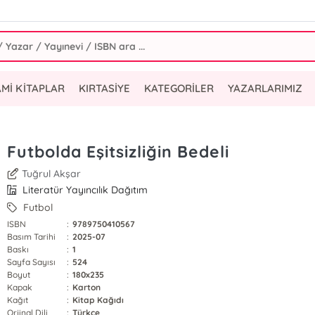
AMİ KİTAPLAR
KIRTASİYE
KATEGORİLER
YAZARLARIMIZ
Futbolda Eşitsizliğin Bedeli
Tuğrul Akşar
Literatür Yayıncılık Dağıtım
Futbol
ISBN
:
9789750410567
Basım Tarihi
:
2025-07
Baskı
:
1
Sayfa Sayısı
:
524
Boyut
:
180x235
Kapak
:
Karton
Kağıt
:
Kitap Kağıdı
Orjinal Dili
:
Türkçe