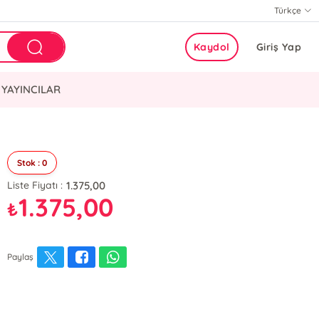
Türkçe
Kaydol
Giriş Yap
YAYINCILAR
Stok : 0
1.375,00
Liste Fiyatı :
1.375,00
₺
Paylaş