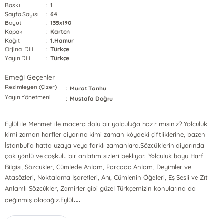
Baskı
:
1
Sayfa Sayısı
:
64
Boyut
:
135x190
Kapak
:
Karton
Kağıt
:
1.Hamur
Orjinal Dili
:
Türkçe
Yayın Dili
:
Türkçe
Emeği Geçenler
Resimleyen (Çizer)
:
Murat Tanhu
Yayın Yönetmeni
:
Mustafa Doğru
Eylül ile Mehmet ile macera dolu bir yolculuğa hazır mısınız? Yolculuk
kimi zaman harfler diyarına kimi zaman köydeki çiftliklerine, bazen
İstanbul’a hatta uzaya veya farklı zamanlara.Sözcüklerin diyarında
çok yönlü ve coşkulu bir anlatım sizleri bekliyor. Yolculuk boyu Harf
Bilgisi, Sözcükler, Cümlede Anlam, Parçada Anlam, Deyimler ve
Atasözleri, Noktalama İşaretleri, Anı, Cümlenin Öğeleri, Eş Sesli ve Zıt
Anlamlı Sözcükler, Zamirler gibi güzel Türkçemizin konularına da
...
değinmiş olacağız.Eylül