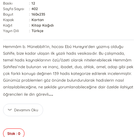
Baskı
:
12
Sayfa Sayısı
:
402
Boyut
:
160x235
Kapak
:
Karton
Kağıt
:
Kitap Kağıdı
Yayın Dili
:
Türkçe
Hemmâm b. Münebbih’in, hocası Ebû Hureyre’den yazmış olduğu
Sahîfe, bize kadar ulaşan ilk yazılı hadis vesikasıdır. Bu çalışmada,
temel hadis kaynaklarının özü/özeti olarak nitelenebilecek Hemmâm
Sahifesi’nde bulunan ve inanç, ibadet, dua, ahlak, amel, adap gibi pek
çok farklı konuya değinen 139 hadis kategorize edilerek incelenmiştir.
Günümüz problemleri göz önünde bulundurularak hadislerin nasıl
anlaşılabileceğine, ne şekilde yorumlanabileceğine dair özelde ilahiyat
...
öğrencileri ile din görevli
Devamını Oku
Stok : 0