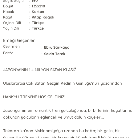
Sayfa Sayısı
:
160
Boyut
:
135x210
Kapak
:
Karton
Kağıt
:
Kitap Kağıdı
Orjinal Dili
:
Türkçe
Yayın Dili
:
Türkçe
Emeği Geçenler
Çevirmen
:
Ebru Sarıkaya
Editör
:
Selda Terek
JAPONYA'NIN 1.4 MİLYON SATAN KLASİĞİ
Uluslararası Çok Satan Gezgin Kedinin Günlüğü'nün yazarından
HANKYU TRENİ'NE HOŞ GELDİNİZ!
Japonya'nın en romantik tren yolculuğunda, birbirlerinin hayatlarına
dokunan yolcuların eğlenceli ve umut dolu hikâyeleri...
Takarazuka'dan Nishinomiya'ya uzanan bu hatta; bir gelin, bir
üniversite öğrencisi, genç bir kız ve bir köpek, kendi küçük sırlarıyla