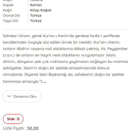
Kapak
:
Karton
Kağıt
:
Kitap Kağıdı
Orjinal Dili
:
Türkçe
Yayın Dili
:
Türkçe
Sahabe-i kiram, gerek Kur’an-ı Kerim’de gerekse hadis-i şeriflerde
kendilerinden övgüyle söz edilen örnek bir nesildir. Kur’an-ı Kerim,
onların Allah’ın rızasına nail olduklarına dikkat çekmiş, Hz. Peygamber
(s.a.v.) de onların en hayırlı nesil olduklarını vurgulamıştır. İslam
dininin, dünyanın pek çok noktasına yayılmasını sağlayan bu mümtaz
şahsiyetler, İslam’ın doğru bir şekilde anlaşılmasında kılavuz
olmuşlardır. Diyanet İşleri Başkanlığı da, sahabenin doğru bir şekilde
...
tanınması amacıyla “İ
Devamını Oku
Stok : 0
50,00
Liste Fiyatı :