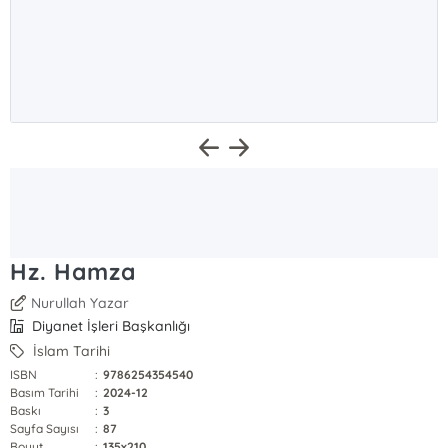
Hz. Hamza
Nurullah Yazar
Diyanet İşleri Başkanlığı
İslam Tarihi
ISBN
:
9786254354540
Basım Tarihi
:
2024-12
Baskı
:
3
Sayfa Sayısı
:
87
Boyut
:
135x210