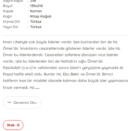
Sayfa Sayısı
:
256
Boyut
:
135x210
Kapak
:
Karton
Kağıt
:
Kitap Kağıdı
Orjinal Dili
:
Türkçe
Yayın Dili
:
Türkçe
İman cihetiyle çok büyük liderler vardır. İşte bunlardan biri de Hz.
Ömer’dir. İmanlarını cesaretlerinde gösteren liderler vardır. İşte Hz.
Ömer bu liderlerdendir. Cesaretleri zaferlere dönüşen nice liderler
vardır, işte bu liderlerden biri de Hattab’ın oğlu Ömer’dir.
Resûlullah (s.a.v)’in vefatından sonra İslam’ı yeryüzüne yaymada iki
Raşid halife etkili oldu. Bunlar Hz. Ebu Bekir ve Ömer’di. Birinci
halifenin kısa bir müddet idarede kalması daha büyük işler yapmasına
...
fırsat vermedi. Hz.
Devamını Oku
Stok : 0