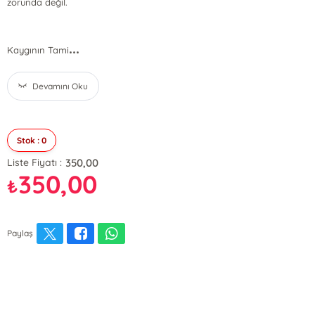
zorunda değil.
...
Kaygının Tami
Devamını Oku
Stok : 0
350,00
Liste Fiyatı :
350,00
₺
Paylaş