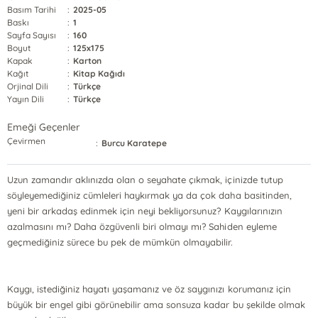
Basım Tarihi
:
2025-05
Baskı
:
1
Sayfa Sayısı
:
160
Boyut
:
125x175
Kapak
:
Karton
Kağıt
:
Kitap Kağıdı
Orjinal Dili
:
Türkçe
Yayın Dili
:
Türkçe
Emeği Geçenler
Çevirmen
:
Burcu Karatepe
Uzun zamandır aklınızda olan o seyahate çıkmak, içinizde tutup
söyleyemediğiniz cümleleri haykırmak ya da çok daha basitinden,
yeni bir arkadaş edinmek için neyi bekliyorsunuz? Kaygılarınızın
azalmasını mı? Daha özgüvenli biri olmayı mı? Sahiden eyleme
geçmediğiniz sürece bu pek de mümkün olmayabilir.
Kaygı, istediğiniz hayatı yaşamanız ve öz saygınızı korumanız için
büyük bir engel gibi görünebilir ama sonsuza kadar bu şekilde olmak