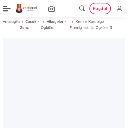
Kaydol
Anasayfa
Çocuk -
Hikayeler -
Kırmızı Kurabiye
Genç
Öyküler
Fırını;İyileştirici Öyküler 3