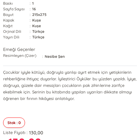
Baskı
:
1
Sayfa Sayısı
:
16
Boyut
:
215x275
Kapak
:
Kuşe
Kağıt
:
Kuşe
Orjinal Dili
:
Türkçe
Yayın Dili
:
Türkçe
Emeği Geçenler
Resimleyen (Çizer)
:
Nesibe Şen
Çocuklar iyiyle kötüyü, doğruyla yanlışı ayırt etmek için yetişkinlerin
rehberliğine ihtiyaç duyarlar. İyileştirici Öyküler bu yüzden yazıldı. İyiye,
doğruya, güzele dair mesajları çocukların pak zihinlerine zarifçe
ekebilmek için. Serinin bu kitabında yapılan uyarıları dikkate almayı
öğrenen bir fırının hikâyesi anlatılıyor.
Stok : 0
130,00
Liste Fiyatı :