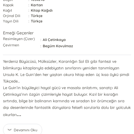
Kapak
:
Karton
Kağıt
:
Kitap Kağıdı
Orjinal Dili
:
Türkçe
Yayın Dili
:
Türkçe
Emeği Geçenler
Resimleyen (Çizer)
:
Ali Çetinkaya
Çevirmen
:
Begüm Kovulmaz
Yerdeniz Büyücüsü, Mülksüzler, Karanlığın Sol Eli gibi fantezi ve
bilimkurgu kitaplarıyla edebiyatın sınırlarını yeniden tanımlayan
Ursula K. Le Guin’den her yaştan okura hitap eden üç kısa öykü şimdi
Tükçede…
Le Guin’in büyüleyici hayal gücü ve masalsı anlatımı, sanatçı Ali
Çetinkaya’nın özgün çizimleriyle hayat buluyor. Kızıl bir kısrağın
sırtında, bilge bir balinanın karnında ve sıradan bir örümceğin sıra
dışı desenlerinde fantastik dünyalara felsefi sorularla dolu bir yolculuk
...
okurları
Devamını Oku