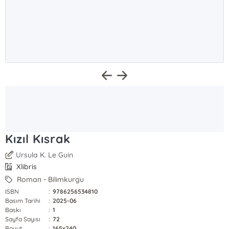
Kızıl Kısrak
Ursula K. Le Guin
Xlibris
Roman - Bilimkurgu
ISBN
:
9786256534810
Basım Tarihi
:
2025-06
Baskı
:
1
Sayfa Sayısı
:
72
Boyut
:
165x240