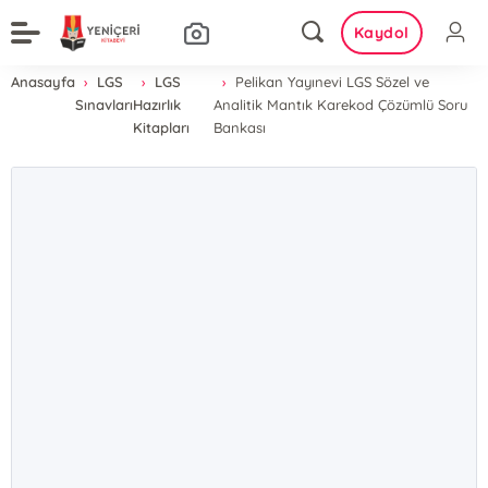
Kaydol
Anasayfa
LGS
LGS
Pelikan Yayınevi LGS Sözel ve
Sınavları
Hazırlık
Analitik Mantık Karekod Çözümlü Soru
Kitapları
Bankası