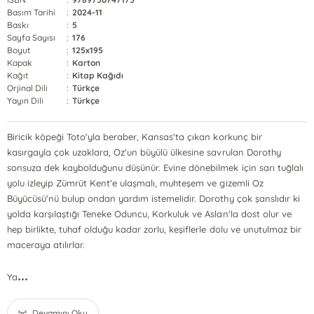
Basım Tarihi
:
2024-11
Baskı
:
5
Sayfa Sayısı
:
176
Boyut
:
125x195
Kapak
:
Karton
Kağıt
:
Kitap Kağıdı
Orjinal Dili
:
Türkçe
Yayın Dili
:
Türkçe
Biricik köpeği Toto'yla beraber, Kansas'ta çıkan korkunç bir
kasırgayla çok uzaklara, Oz'un büyülü ülkesine savrulan Dorothy
sonsuza dek kaybolduğunu düşünür. Evine dönebilmek için sarı tuğlalı
yolu izleyip Zümrüt Kent'e ulaşmalı, muhteşem ve gizemli Oz
Büyücüsü'nü bulup ondan yardım istemelidir. Dorothy çok şanslıdır ki
yolda karşılaştığı Teneke Oduncu, Korkuluk ve Aslan'la dost olur ve
hep birlikte, tuhaf olduğu kadar zorlu, keşiflerle dolu ve unutulmaz bir
maceraya atılırlar.
...
Ya
Devamını Oku