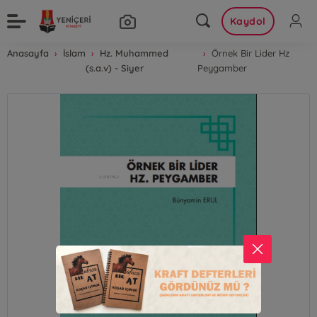
Kaydol
Anasayfa
İslam
Hz. Muhammed
Örnek Bir Lider Hz
(s.a.v) - Siyer
Peygamber