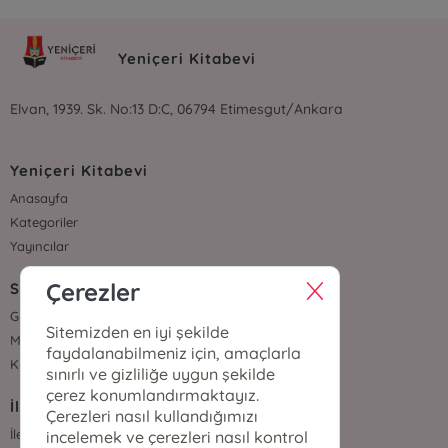
Yeniçeri Kitabevi
Elvan, 1939. Sk. No:13 D:C, 06794 Etimesgut/Ankara
Yeniçeri Kitabevi
Anasayfa
Kategoriler
Yayıncılar
Çerezler
Sözleşmeler
Gizlilik Sözleşmesi
Sitemizden en iyi şekilde
Mesafeli Satış Sözleşmesi
faydalanabilmeniz için, amaçlarla
Kullanıcı Sözleşmesi
sınırlı ve gizliliğe uygun şekilde
çerez konumlandırmaktayız.
İletişim
Çerezleri nasıl kullandığımızı
İletişim
incelemek ve çerezleri nasıl kontrol