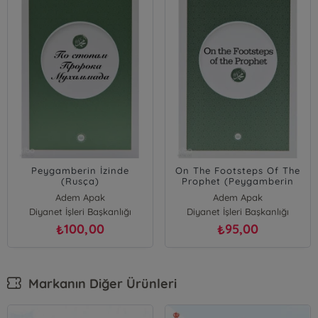
Peygamberin İzinde
On The Footsteps Of The
(Rusça)
Prophet (Peygamberin
İzinde)
Adem Apak
Adem Apak
Diyanet İşleri Başkanlığı
Ahmet Önkal
Diyanet İşleri Başkanlığı
Ahmet Önkal
Bünyamin Erul
Bünyamin Erul
100,00
95,00
₺
₺
Markanın Diğer Ürünleri