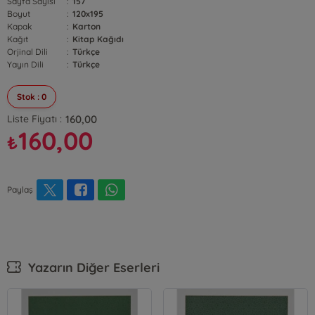
Sayfa Sayısı
:
157
Boyut
:
120x195
Kapak
:
Karton
Kağıt
:
Kitap Kağıdı
Orjinal Dili
:
Türkçe
Yayın Dili
:
Türkçe
Stok : 0
160,00
Liste Fiyatı :
160,00
₺
Paylaş
Yazarın Diğer Eserleri