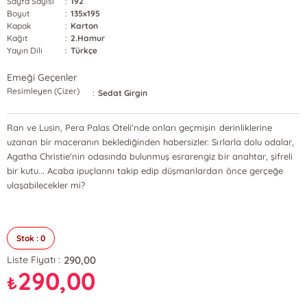
Sayfa Sayısı
:
192
Boyut
:
135x195
Kapak
:
Karton
Kağıt
:
2.Hamur
Yayın Dili
:
Türkçe
Emeği Geçenler
Resimleyen (Çizer)
:
Sedat Girgin
Ran ve Lusin, Pera Palas Oteli'nde onları geçmişin derinliklerine
uzanan bir maceranın beklediğinden habersizler. Sırlarla dolu odalar,
Agatha Christie'nin odasında bulunmuş esrarengiz bir anahtar, şifreli
bir kutu... Acaba ipuçlarını takip edip düşmanlardan önce gerçeğe
ulaşabilecekler mi?
Stok : 0
290,00
Liste Fiyatı :
290,00
₺