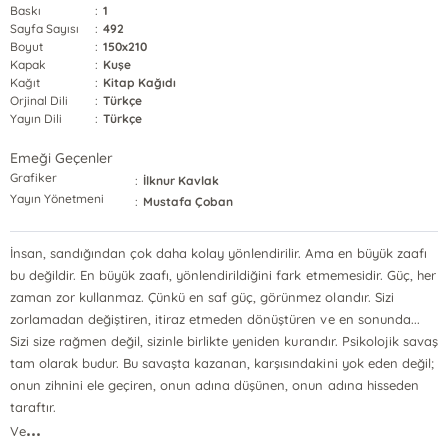
Baskı
:
1
Sayfa Sayısı
:
492
Boyut
:
150x210
Kapak
:
Kuşe
Kağıt
:
Kitap Kağıdı
Orjinal Dili
:
Türkçe
Yayın Dili
:
Türkçe
Emeği Geçenler
Grafiker
:
İlknur Kavlak
Yayın Yönetmeni
:
Mustafa Çoban
İnsan, sandığından çok daha kolay yönlendirilir. Ama en büyük zaafı
bu değildir. En büyük zaafı, yönlendirildiğini fark etmemesidir. Güç, her
zaman zor kullanmaz. Çünkü en saf güç, görünmez olandır. Sizi
zorlamadan değiştiren, itiraz etmeden dönüştüren ve en sonunda...
Sizi size rağmen değil, sizinle birlikte yeniden kurandır. Psikolojik savaş
tam olarak budur. Bu savaşta kazanan, karşısındakini yok eden değil;
onun zihnini ele geçiren, onun adına düşünen, onun adına hisseden
taraftır.
...
Ve