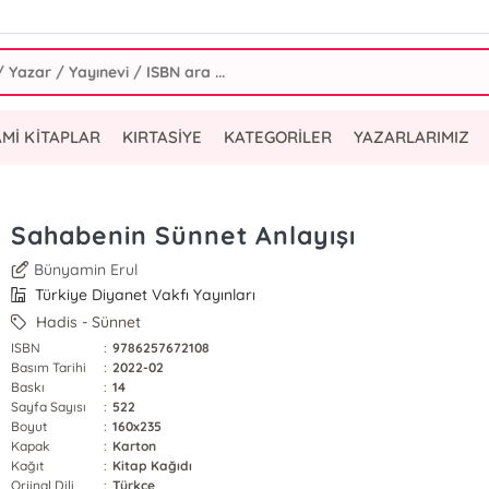
AMİ KİTAPLAR
KIRTASİYE
KATEGORİLER
YAZARLARIMIZ
Sahabenin Sünnet Anlayışı
Bünyamin Erul
Türkiye Diyanet Vakfı Yayınları
Hadis - Sünnet
ISBN
:
9786257672108
Basım Tarihi
:
2022-02
Baskı
:
14
Sayfa Sayısı
:
522
Boyut
:
160x235
Kapak
:
Karton
Kağıt
:
Kitap Kağıdı
Orjinal Dili
:
Türkçe