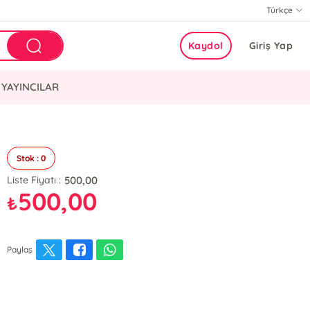
Türkçe
Kaydol
Giriş Yap
YAYINCILAR
Stok : 0
500,00
Liste Fiyatı :
500,00
₺
Paylaş