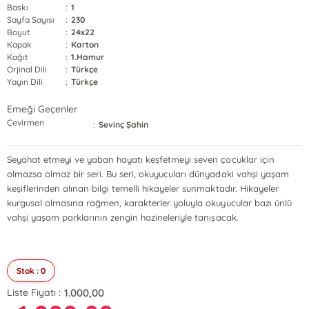
Baskı
:
1
Sayfa Sayısı
:
230
Boyut
:
24x22
Kapak
:
Karton
Kağıt
:
1.Hamur
Orjinal Dili
:
Türkçe
Yayın Dili
:
Türkçe
Emeği Geçenler
Çevirmen
:
Sevinç Şahin
Seyahat etmeyi ve yaban hayatı keşfetmeyi seven çocuklar için
olmazsa olmaz bir seri. Bu seri, okuyucuları dünyadaki vahşi yaşam
keşiflerinden alınan bilgi temelli hikayeler sunmaktadır. Hikayeler
kurgusal olmasına rağmen, karakterler yoluyla okuyucular bazı ünlü
vahşi yaşam parklarının zengin hazineleriyle tanışacak.
Stok : 0
1.000,00
Liste Fiyatı :