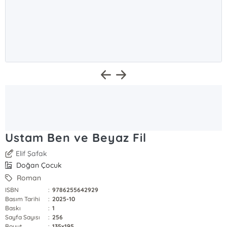
Ustam Ben ve Beyaz Fil
Elif Şafak
Doğan Çocuk
Roman
ISBN
:
9786255642929
Basım Tarihi
:
2025-10
Baskı
:
1
Sayfa Sayısı
:
256
Boyut
:
135x195