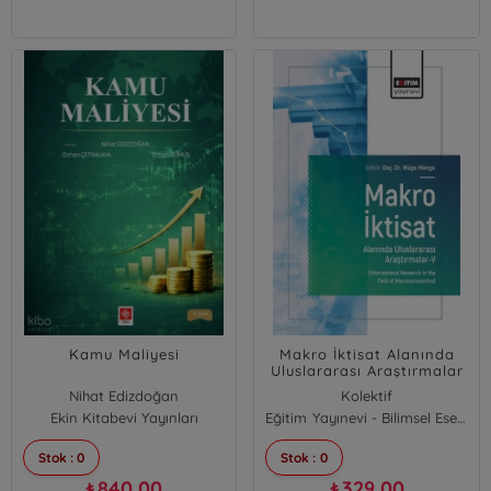
Kamu Maliyesi
Makro İktisat Alanında
Uluslararası Araştırmalar
- 5;International Research
Nihat Edizdoğan
Kolektif
in the Field of
Ekin Kitabevi Yayınları
Özhan Çetinkaya
Eğitim Yayınevi - Bilimsel Eserler
Macroeconomics
Erhan Gümüş
Stok : 0
Stok : 0
840,00
329,00
₺
₺