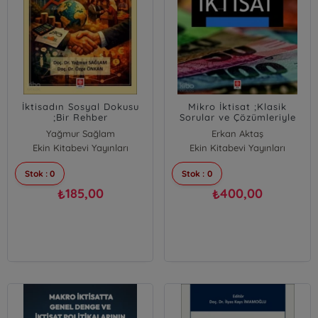
İktisadın Sosyal Dokusu
Mikro İktisat ;Klasik
;Bir Rehber
Sorular ve Çözümleriyle
Yağmur Sağlam
Erkan Aktaş
Ekin Kitabevi Yayınları
Özge Önkan
Ekin Kitabevi Yayınları
Nida Ağaoğlu
ismail Tuncer
Stok : 0
Stok : 0
185,00
400,00
₺
₺