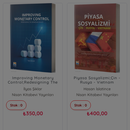
Improving Monetary
Piyasa Sosyalizmi;Çin -
Control;Redesigning The
Rusya - Vietnam
Monetary Policy
İlyas Şıklar
Hasan İslatince
Nisan Kitabevi Yayınları
Nisan Kitabevi Yayınları
Ayça Gündüz
Stok : 0
Stok : 0
350,00
400,00
₺
₺