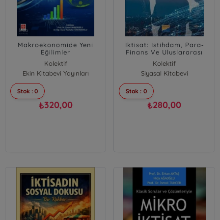
Makroekonomide Yeni
İktisat: İstihdam, Para‐
Eğilimler
Finans Ve Uluslararası
İktisat Üzerine Seçme
Kolektif
Kolektif
Yazılar
Ekin Kitabevi Yayınları
Siyasal Kitabevi
Stok : 0
Stok : 0
320,00
280,00
₺
₺