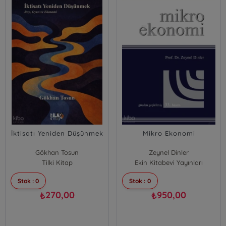
İktisatı Yeniden Düşünmek
Mikro Ekonomi
Gökhan Tosun
Zeynel Dinler
Tilki Kitap
Ekin Kitabevi Yayınları
Stok : 0
Stok : 0
270,00
950,00
₺
₺