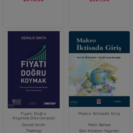
Fiyatı Doğru
Makro İktisada Giriş
Koymak;Davranışsal
İktisat Perspektifinden
Gerald Smith
Metin Berber
Kârlı Fiyatlandırma
Thekitap
Ekin Kitabevi Yayınları
Ersan Bocutoğlu