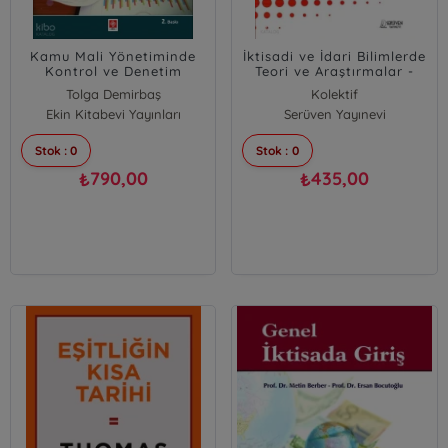
Kamu Mali Yönetiminde
İktisadi ve İdari Bilimlerde
Kontrol ve Denetim
Teori ve Araştırmalar -
Haziran 2022
Tolga Demirbaş
Kolektif
Ekin Kitabevi Yayınları
Özhan Çetinkaya
Serüven Yayınevi
Stok : 0
Stok : 0
790,00
435,00
₺
₺