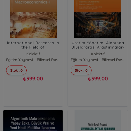
International Research in
Üretim Yönetimi Alanında
the Field of
Uluslararası Araştırmalar-
Macroeconomics - I
III;International Research
Kolektif
Kolektif
in the Field of Production
Eğitim Yayınevi - Bilimsel Eserler
Eğitim Yayınevi - Bilimsel Eserler
Management
Stok : 0
Stok : 0
399,00
399,00
₺
₺