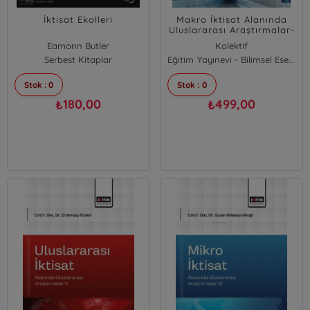
İktisat Ekolleri
Makro İktisat Alanında
Uluslararası Araştırmalar-
VI
Eamonn Butler
Kolektif
Serbest Kitaplar
Eğitim Yayınevi - Bilimsel Eserler
Stok : 0
Stok : 0
180,00
499,00
₺
₺