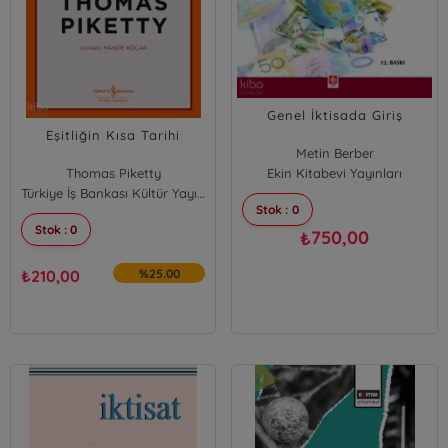
Genel İktisada Giriş
Eşitliğin Kısa Tarihi
Metin Berber
Thomas Piketty
Ekin Kitabevi Yayınları
Türkiye İş Bankası Kültür Yayınları
Stok : 0
Stok : 0
750,00
₺
₺
210,00
%25.00