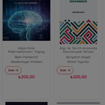
Algoritmik
Algı ile Tercih Arasında
Makroekonomi: Yapay
Davranışsal İktisat
Zeka, Büyük Veri ve Yeni
Açısından Katılım
Bekir Pakdemirli
Bünyamin Kayalı
Nesil Politika Tasarımı
Bankacılığı
Akademisyen Kitabevi
İktisat Yayınları
Stok : 0
Stok : 0
200,00
200,00
₺
₺