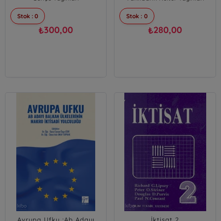
Stok : 0
Stok : 0
300,00
280,00
₺
₺
Avrupa Ufku ;Ab Adayı
İktisat 2