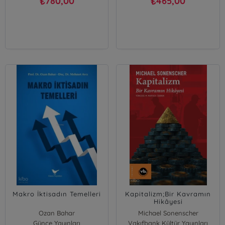
780,00
465,00
₺
₺
Makro İktisadın Temelleri
Kapitalizm;Bir Kavramın
Hikâyesi
Ozan Bahar
Michael Sonenscher
Günçe Yayınları
Mehmet Avcı
Vakıfbank Kültür Yayınları