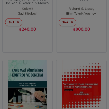
Balkan Ülkelerinin Makro
İktisadi Yolculuğu
Kolektif
Richard G. Lipsey
Gazi Kitabevi
Bilim Teknik Yayınevi
Stok : 0
Stok : 0
240,00
800,00
₺
₺