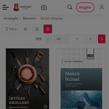
Kaydol
Anasayfa
Ekonomi
İktisat Kitapları
Filtre
215
6