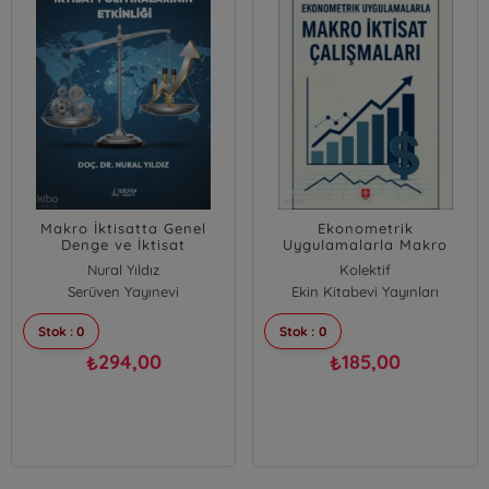
Makro İktisatta Genel
Ekonometrik
Denge ve İktisat
Uygulamalarla Makro
Politikalarının Etkinliği
İktisat Çalışmaları
Nural Yıldız
Kolektif
Serüven Yayınevi
Ekin Kitabevi Yayınları
Stok : 0
Stok : 0
294,00
185,00
₺
₺