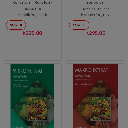
Kararların Nörolojik
Sonuçları
Temelleri
Hüsnü Bilir
John M. Keynes
Heretik Yayıncılık
Kelebek Yayınevi
Stok : 0
Stok : 0
220,00
295,00
₺
₺