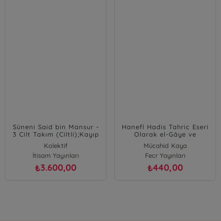
Süneni Said bin Mansur -
Hanefî Hadis Tahric Eseri
3 Cilt Takım (Ciltli);Kayıp
Olarak el-Gâye ve
Sunenin Peşinde - Kenzu'l
Seruci’nin Hadisçiliği
Kolektif
Mücahid Kaya
Ummal'da Geçen Senedsiz
İtisam Yayınları
Fecr Yayınları
Hadislerin
Şahidlendirilmesi
3.600,00
440,00
₺
₺