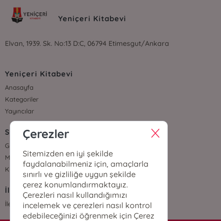
Yeniçeri Kitabevi
Elvan, 1939. Sk. No:13 D:C, 06794 Etimesgut/Ankara
Yeniçeri Kitabevi
Anasayfa
Kategoriler
Yayıncılar
Çerezler
Sözleşmeler
Gizlilik Sözleşmesi
Sitemizden en iyi şekilde
Mesafeli Satış Sözleşmesi
faydalanabilmeniz için, amaçlarla
Kullanıcı Sözleşmesi
sınırlı ve gizliliğe uygun şekilde
çerez konumlandırmaktayız.
İletişim
Çerezleri nasıl kullandığımızı
İletişim
incelemek ve çerezleri nasıl kontrol
edebileceğinizi öğrenmek için Çerez