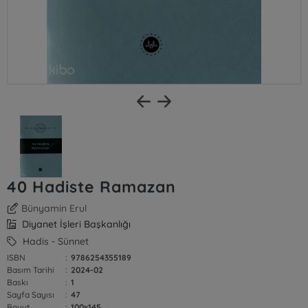
40 Hadiste Ramazan
Bünyamin Erul
Diyanet İşleri Başkanlığı
Hadis - Sünnet
ISBN
:
9786254355189
Basım Tarihi
:
2024-02
Baskı
:
1
Sayfa Sayısı
:
47
Boyut
:
100x145