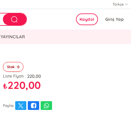
Türkçe
Kaydol
Giriş Yap
YAYINCILAR
Stok : 0
220,00
Liste Fiyatı :
220,00
₺
Paylaş