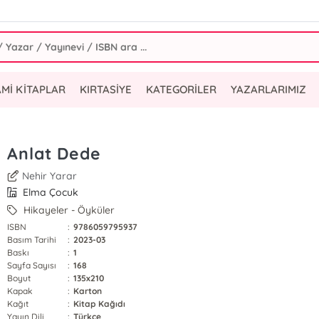
AMİ KİTAPLAR
KIRTASİYE
KATEGORİLER
YAZARLARIMIZ
Anlat Dede
Nehir Yarar
Elma Çocuk
Hikayeler - Öyküler
ISBN
:
9786059795937
Basım Tarihi
:
2023-03
Baskı
:
1
Sayfa Sayısı
:
168
Boyut
:
135x210
Kapak
:
Karton
Kağıt
:
Kitap Kağıdı
Yayın Dili
:
Türkçe