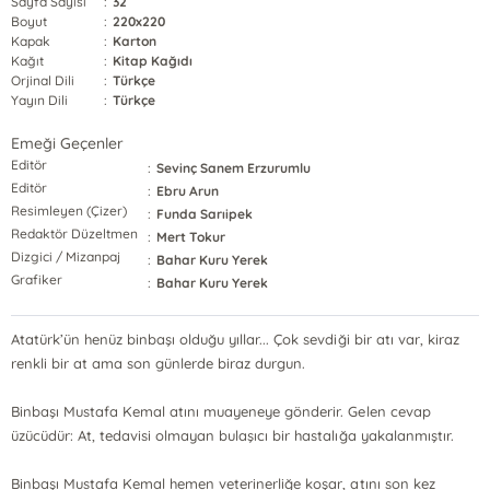
Sayfa Sayısı
:
32
Boyut
:
220x220
Kapak
:
Karton
Kağıt
:
Kitap Kağıdı
Orjinal Dili
:
Türkçe
Yayın Dili
:
Türkçe
Emeği Geçenler
Editör
:
Sevinç Sanem Erzurumlu
Editör
:
Ebru Arun
Resimleyen (Çizer)
:
Funda Sarıipek
Redaktör Düzeltmen
:
Mert Tokur
Dizgici / Mizanpaj
:
Bahar Kuru Yerek
Grafiker
:
Bahar Kuru Yerek
Atatürk’ün henüz binbaşı olduğu yıllar... Çok sevdiği bir atı var, kiraz
renkli bir at ama son günlerde biraz durgun.
Binbaşı Mustafa Kemal atını muayeneye gönderir. Gelen cevap
üzücüdür: At, tedavisi olmayan bulaşıcı bir hastalığa yakalanmıştır.
Binbaşı Mustafa Kemal hemen veterinerliğe koşar, atını son kez