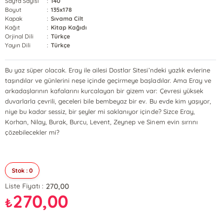
Sayfa Sayısı
:
140
Boyut
:
135x178
Kapak
:
Sıvama Cilt
Kağıt
:
Kitap Kağıdı
Orjinal Dili
:
Türkçe
Yayın Dili
:
Türkçe
Bu yaz süper olacak. Eray ile ailesi Dostlar Sitesi’ndeki yazlık evlerine
taşındılar ve günlerini neşe içinde geçirmeye başladılar. Ama Eray ve
arkadaşlarının kafalarını kurcalayan bir gizem var: Çevresi yüksek
duvarlarla çevrili, geceleri bile bembeyaz bir ev. Bu evde kim yaşıyor,
niye bu kadar sessiz, bir şeyler mi saklanıyor içinde? Sizce Eray,
Korhan, Nilay, Burak, Burcu, Levent, Zeynep ve Sinem evin sırrını
çözebilecekler mi?
Stok : 0
270,00
Liste Fiyatı :
270,00
₺