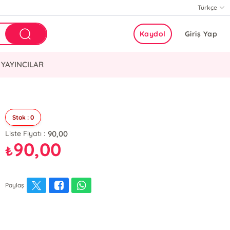
Türkçe
Kaydol
Giriş Yap
YAYINCILAR
Stok : 0
90,00
Liste Fiyatı :
90,00
₺
Paylaş