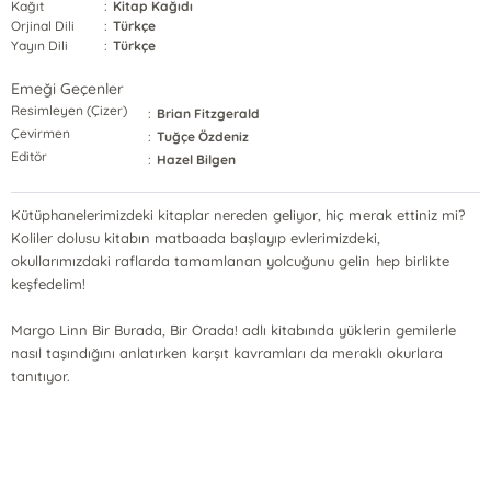
Kağıt
:
Kitap Kağıdı
Orjinal Dili
:
Türkçe
Yayın Dili
:
Türkçe
Emeği Geçenler
Resimleyen (Çizer)
:
Brian Fitzgerald
Çevirmen
:
Tuğçe Özdeniz
Editör
:
Hazel Bilgen
Kütüphanelerimizdeki kitaplar nereden geliyor, hiç merak ettiniz mi?
Koliler dolusu kitabın matbaada başlayıp evlerimizdeki,
okullarımızdaki raflarda tamamlanan yolcuğunu gelin hep birlikte
keşfedelim!
Margo Linn Bir Burada, Bir Orada! adlı kitabında yüklerin gemilerle
nasıl taşındığını anlatırken karşıt kavramları da meraklı okurlara
tanıtıyor.