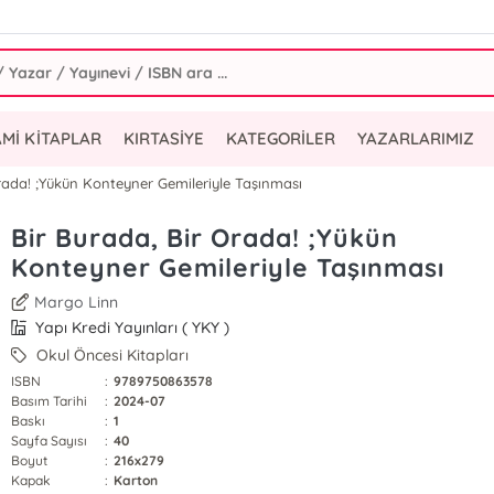
AMİ KİTAPLAR
KIRTASİYE
KATEGORİLER
YAZARLARIMIZ
Orada! ;Yükün Konteyner Gemileriyle Taşınması
Bir Burada, Bir Orada! ;Yükün
Konteyner Gemileriyle Taşınması
Margo Linn
Yapı Kredi Yayınları ( YKY )
Okul Öncesi Kitapları
ISBN
:
9789750863578
Basım Tarihi
:
2024-07
Baskı
:
1
Sayfa Sayısı
:
40
Boyut
:
216x279
Kapak
:
Karton