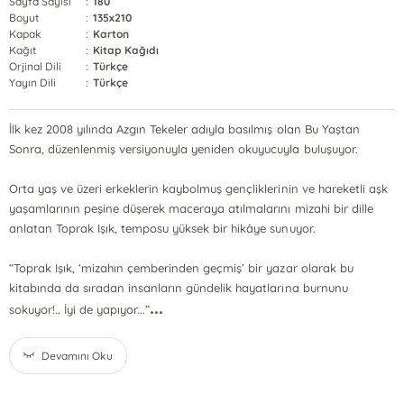
Sayfa Sayısı
:
180
Boyut
:
135x210
Kapak
:
Karton
Kağıt
:
Kitap Kağıdı
Orjinal Dili
:
Türkçe
Yayın Dili
:
Türkçe
İlk kez 2008 yılında Azgın Tekeler adıyla basılmış olan Bu Yaştan
Sonra, düzenlenmiş versiyonuyla yeniden okuyucuyla buluşuyor.
Orta yaş ve üzeri erkeklerin kaybolmuş gençliklerinin ve hareketli aşk
yaşamlarının peşine düşerek maceraya atılmalarını mizahi bir dille
anlatan Toprak Işık, temposu yüksek bir hikâye sunuyor.
“Toprak Işık, ‘mizahın çemberinden geçmiş’ bir yazar olarak bu
kitabında da sıradan insanların gündelik hayatlarına burnunu
...
sokuyor!.. İyi de yapıyor...”
Devamını Oku