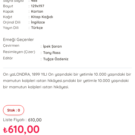
Sayfa Sayısı
:
488
Boyut
:
129x197
Kapak
:
Karton
Kağıt
:
Kitap Kağıdı
Orjinal Dili
:
İngilizce
Yayın Dili
:
Türkçe
Emeği Geçenler
Çevirmen
:
İpek Şoran
Resimleyen (Çizer)
:
Tony Ross
Editör
:
Tuğçe Özdeniz
On yaLONDRA, 1899 YILI On yaşındaki bir yetimle 10.000 yaşındaki bir
mamutun kalpleri ısıtan hikâyesi.şındaki bir yetimle 10.000 yaşındaki
bir mamutun kalpleri ısıtan hikâyesi.
Stok : 0
610,00
Liste Fiyatı :
610,00
₺