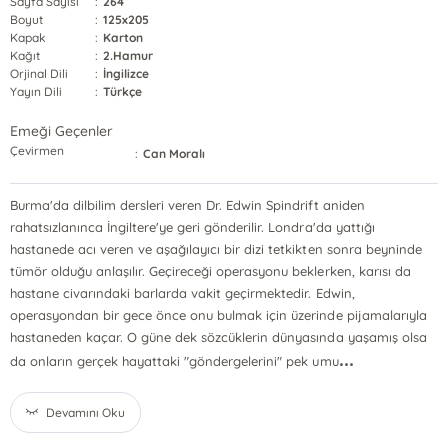
Sayfa Sayısı
:
264
Boyut
:
125x205
Kapak
:
Karton
Kağıt
:
2.Hamur
Orjinal Dili
:
İngilizce
Yayın Dili
:
Türkçe
Emeği Geçenler
Çevirmen
:
Can Moralı
Burma'da dilbilim dersleri veren Dr. Edwin Spindrift aniden
rahatsızlanınca İngiltere'ye geri gönderilir. Londra'da yattığı
hastanede acı veren ve aşağılayıcı bir dizi tetkikten sonra beyninde
tümör olduğu anlaşılır. Geçireceği operasyonu beklerken, karısı da
hastane civarındaki barlarda vakit geçirmektedir. Edwin,
operasyondan bir gece önce onu bulmak için üzerinde pijamalarıyla
hastaneden kaçar. O güne dek sözcüklerin dünyasında yaşamış olsa
...
da onların gerçek hayattaki "göndergelerini" pek umu
Devamını Oku