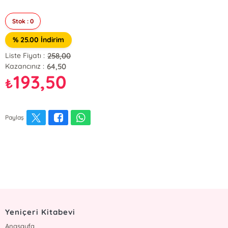
Stok : 0
% 25.00 İndirim
258,00
Liste Fiyatı :
64,50
Kazancınız :
193,50
₺
Paylaş
Yeniçeri Kitabevi
Anasayfa