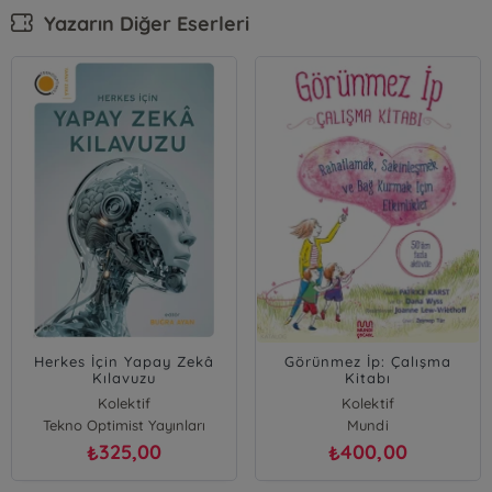
Yazarın Diğer Eserleri
Herkes İçin Yapay Zekâ
Görünmez İp: Çalışma
Kılavuzu
Kitabı
Kolektif
Kolektif
Tekno Optimist Yayınları
Dana Wyss
Mundi
Patrice Karst
325,00
400,00
₺
₺