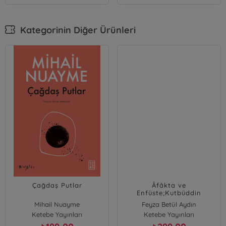
Kategorinin Diğer Ürünleri
Çağdaş Putlar
Âfâkta ve
Enfüste;Kutbüddin
Şîrâzî’de Dil, İslâmî İlimler
Mihail Nuayme
Feyza Betül Aydın
ve Felsefe - Bilim
Ketebe Yayınları
Ketebe Yayınları