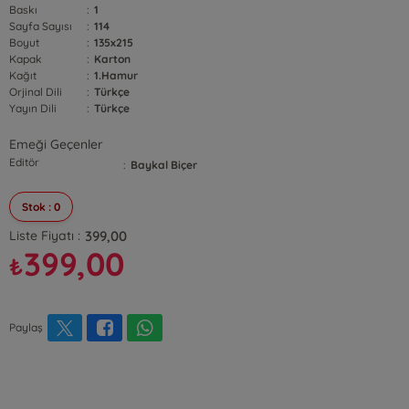
Baskı
:
1
Sayfa Sayısı
:
114
Boyut
:
135x215
Kapak
:
Karton
Kağıt
:
1.Hamur
Orjinal Dili
:
Türkçe
Yayın Dili
:
Türkçe
Emeği Geçenler
Editör
:
Baykal Biçer
Stok : 0
399,00
Liste Fiyatı :
399,00
₺
Paylaş