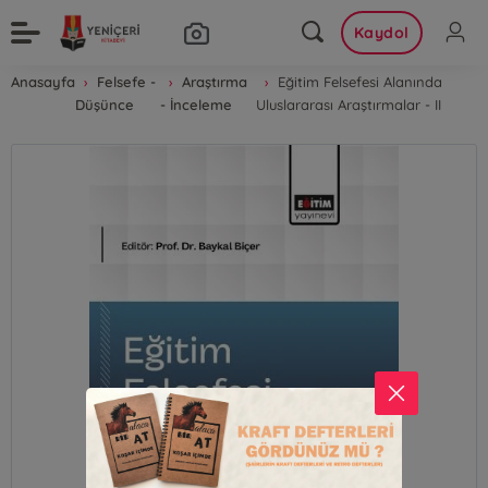
Kaydol
Anasayfa
Felsefe -
Araştırma
Eğitim Felsefesi Alanında
Düşünce
- İnceleme
Uluslararası Araştırmalar - II