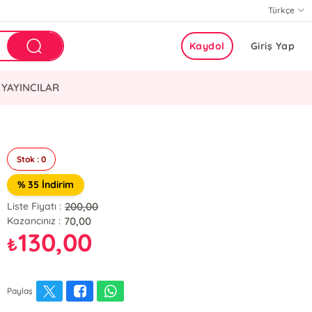
Türkçe
Kaydol
Giriş Yap
YAYINCILAR
Stok : 0
% 35 İndirim
200,00
Liste Fiyatı :
70,00
Kazancınız :
130,00
₺
Paylaş