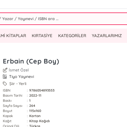
AMİ KİTAPLAR
KIRTASİYE
KATEGORİLER
YAZARLARIMIZ
Erbain (Cep Boy)
İsmet Özel
Tiyo Yayınevi
Şiir - Yerli
ISBN
:
9786054893553
Basım Tarihi
:
2022-11
Baskı
:
1
Sayfa Sayısı
:
264
Boyut
:
115x160
Kapak
:
Karton
Kağıt
:
Kitap Kağıdı
Orjinal Dili
:
Türkçe