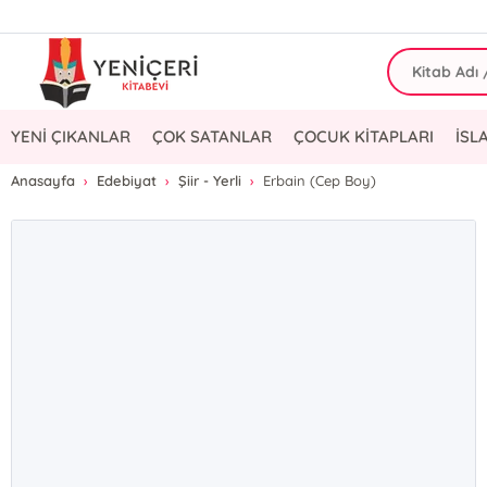
YENİ ÇIKANLAR
ÇOK SATANLAR
ÇOCUK KİTAPLARI
İSL
Anasayfa
Edebiyat
Şiir - Yerli
Erbain (Cep Boy)