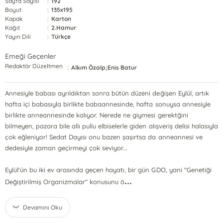
Sayfa Sayısı
:
192
Boyut
:
135x195
Kapak
:
Karton
Kağıt
:
2.Hamur
Yayın Dili
:
Türkçe
Emeği Geçenler
Redaktör Düzeltmen
:
Alkım Özalp;Enis Batur
Annesiyle babası ayrıldıktan sonra bütün düzeni değişen Eylül, artık
hafta içi babasıyla birlikte babaannesinde, hafta sonuysa annesiyle
birlikte anneannesinde kalıyor. Nerede ne giymesi gerektğini
bilmeyen, pazara bile allı pullu elbiselerle giden alışveriş delisi halasıyla
çok eğleniyor! Sedat Dayısı onu bazen şaşırtsa da anneannesi ve
dedesiyle zaman geçirmeyi çok seviyor...
Eylül'ün bu iki ev arasında geçen hayatı, bir gün GDO, yani "Genetiği
...
Değiştirilmiş Organizmalar" konusunu ö
Devamını Oku