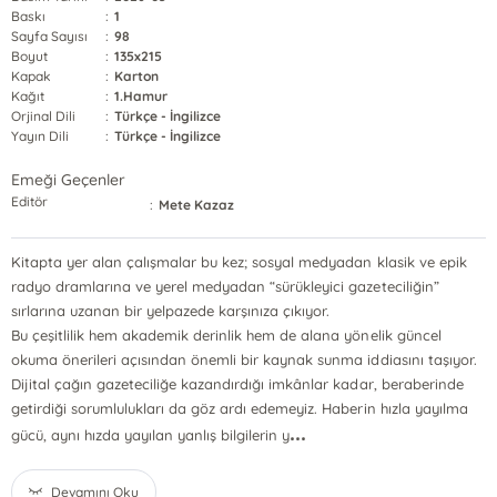
Baskı
:
1
Sayfa Sayısı
:
98
Boyut
:
135x215
Kapak
:
Karton
Kağıt
:
1.Hamur
Orjinal Dili
:
Türkçe - İngilizce
Yayın Dili
:
Türkçe - İngilizce
Emeği Geçenler
Editör
:
Mete Kazaz
Kitapta yer alan çalışmalar bu kez; sosyal medyadan klasik ve epik
radyo dramlarına ve yerel medyadan “sürükleyici gazeteciliğin”
sırlarına uzanan bir yelpazede karşınıza çıkıyor.
Bu çeşitlilik hem akademik derinlik hem de alana yönelik güncel
okuma önerileri açısından önemli bir kaynak sunma iddiasını taşıyor.
Dijital çağın gazeteciliğe kazandırdığı imkânlar kadar, beraberinde
getirdiği sorumlulukları da göz ardı edemeyiz. Haberin hızla yayılma
...
gücü, aynı hızda yayılan yanlış bilgilerin y
Devamını Oku