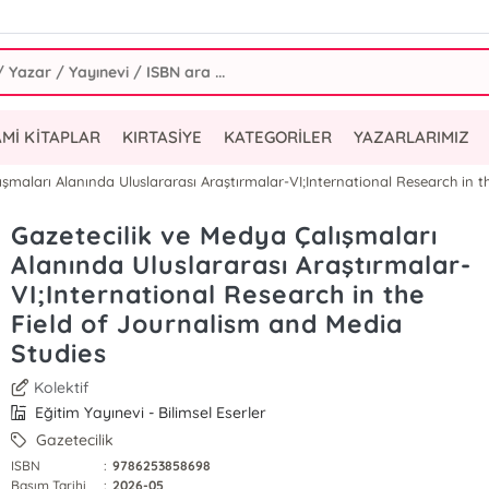
AMİ KİTAPLAR
KIRTASİYE
KATEGORİLER
YAZARLARIMIZ
ışmaları Alanında Uluslararası Araştırmalar-VI;International Research in 
Gazetecilik ve Medya Çalışmaları
Alanında Uluslararası Araştırmalar-
VI;International Research in the
Field of Journalism and Media
Studies
Kolektif
Eğitim Yayınevi - Bilimsel Eserler
Gazetecilik
ISBN
:
9786253858698
Basım Tarihi
:
2026-05