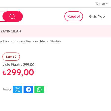
Türkçe
Kaydol
Giriş Yap
YAYINCILAR
the Field of Journalism and Media Studies
Stok : 0
299,00
Liste Fiyatı :
299,00
₺
Paylaş