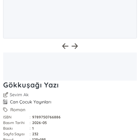
Gökkuşağı Yazı
Sevim Ak
Can Çocuk Yayınları
Roman
ISBN
:
9789750766886
Basım Tarihi
:
2026-05
Baskı
:
1
Sayfa Sayısı
:
232
Boyut
:
125x195