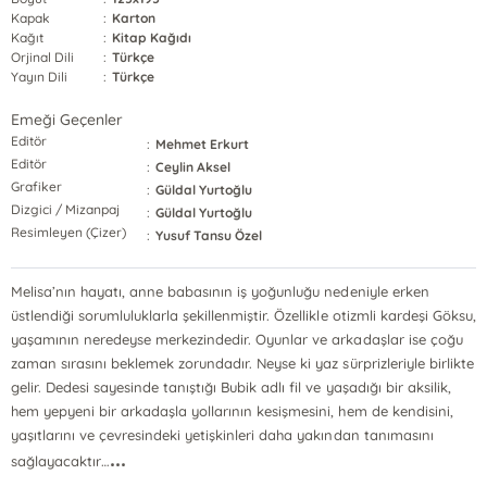
Kapak
:
Karton
Kağıt
:
Kitap Kağıdı
Orjinal Dili
:
Türkçe
Yayın Dili
:
Türkçe
Emeği Geçenler
Editör
:
Mehmet Erkurt
Editör
:
Ceylin Aksel
Grafiker
:
Güldal Yurtoğlu
Dizgici / Mizanpaj
:
Güldal Yurtoğlu
Resimleyen (Çizer)
:
Yusuf Tansu Özel
Melisa’nın hayatı, anne babasının iş yoğunluğu nedeniyle erken
üstlendiği sorumluluklarla şekillenmiştir. Özellikle otizmli kardeşi Göksu,
yaşamının neredeyse merkezindedir. Oyunlar ve arkadaşlar ise çoğu
zaman sırasını beklemek zorundadır. Neyse ki yaz sürprizleriyle birlikte
gelir. Dedesi sayesinde tanıştığı Bubik adlı fil ve yaşadığı bir aksilik,
hem yepyeni bir arkadaşla yollarının kesişmesini, hem de kendisini,
yaşıtlarını ve çevresindeki yetişkinleri daha yakından tanımasını
...
sağlayacaktır…