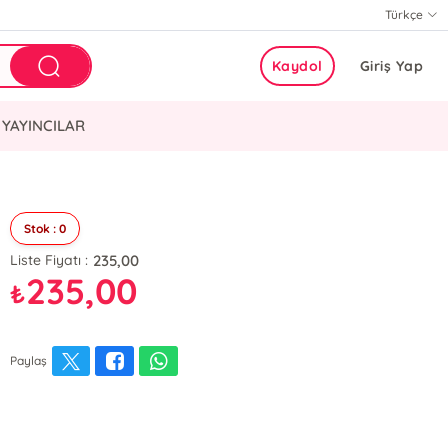
Türkçe
Kaydol
Giriş Yap
YAYINCILAR
Stok : 0
235,00
Liste Fiyatı :
235,00
₺
Paylaş