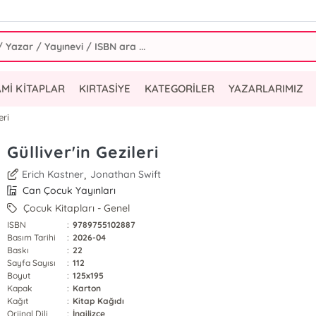
AMİ KİTAPLAR
KIRTASİYE
KATEGORİLER
YAZARLARIMIZ
eri
Gülliver'in Gezileri
,
Erich Kastner
Jonathan Swift
Can Çocuk Yayınları
Çocuk Kitapları - Genel
ISBN
:
9789755102887
Basım Tarihi
:
2026-04
Baskı
:
22
Sayfa Sayısı
:
112
Boyut
:
125x195
Kapak
:
Karton
Kağıt
:
Kitap Kağıdı
Orjinal Dili
:
İngilizce