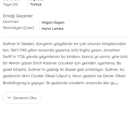
Yayın Dili
:
Türkçe
Emeği Geçenler
Çevirmen
:
Nilgün Üsgan
Resimleyen (Çizer)
:
Horst Lemke
Gulliver´in Gezileri, dünyanın yüzyıllardır en çok okunan kitaplarından
biri. 1667-1745 yılları arasında yaşamış ünlü İngiliz yazarı Jonathan
Swift´in 1726 yılında yayımlanan bu kitabını, bunca yıl sonra, yine ünlü
bir Alman yazarı Erich Kastner çocuklar için yeniden uyarlamış. Bu
güzel kitapta, Gulliver´in yaptığı iki düşsel gezi anlatılıyor. Gulliver, bu
gezilerinin ilkini Cüceler Ülkesi Liliput´a, ikinci gezisini ise Devler Ülkesi
...
Brobdingnag´a yapıyor. İlk gezisinde cücelerin arasında dev gi
Devamını Oku