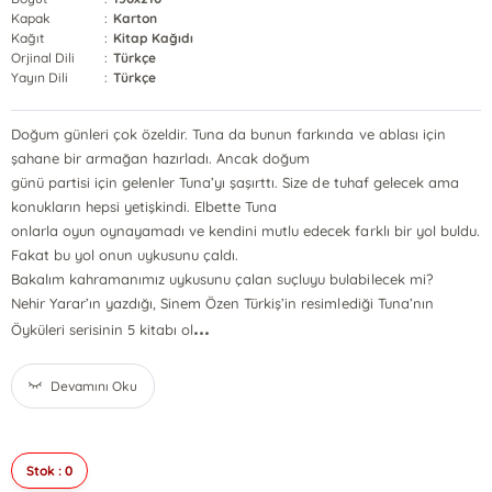
Kapak
:
Karton
Kağıt
:
Kitap Kağıdı
Orjinal Dili
:
Türkçe
Yayın Dili
:
Türkçe
Doğum günleri çok özeldir. Tuna da bunun farkında ve ablası için
şahane bir armağan hazırladı. Ancak doğum
günü partisi için gelenler Tuna’yı şaşırttı. Size de tuhaf gelecek ama
konukların hepsi yetişkindi. Elbette Tuna
onlarla oyun oynayamadı ve kendini mutlu edecek farklı bir yol buldu.
Fakat bu yol onun uykusunu çaldı.
Bakalım kahramanımız uykusunu çalan suçluyu bulabilecek mi?
Nehir Yarar’ın yazdığı, Sinem Özen Türkiş’in resimlediği Tuna’nın
...
Öyküleri serisinin 5 kitabı ol
Devamını Oku
Stok : 0