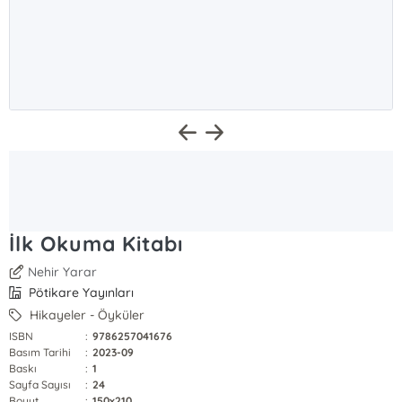
İlk Okuma Kitabı
Nehir Yarar
Pötikare Yayınları
Hikayeler - Öyküler
ISBN
:
9786257041676
Basım Tarihi
:
2023-09
Baskı
:
1
Sayfa Sayısı
:
24
Boyut
:
150x210