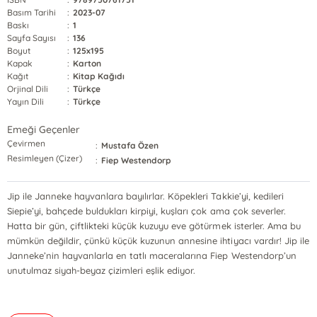
Basım Tarihi
:
2023-07
Baskı
:
1
Sayfa Sayısı
:
136
Boyut
:
125x195
Kapak
:
Karton
Kağıt
:
Kitap Kağıdı
Orjinal Dili
:
Türkçe
Yayın Dili
:
Türkçe
Emeği Geçenler
Çevirmen
:
Mustafa Özen
Resimleyen (Çizer)
:
Fiep Westendorp
Jip ile Janneke hayvanlara bayılırlar. Köpekleri Takkie’yi, kedileri
Siepie’yi, bahçede buldukları kirpiyi, kuşları çok ama çok severler.
Hatta bir gün, çiftlikteki küçük kuzuyu eve götürmek isterler. Ama bu
mümkün değildir, çünkü küçük kuzunun annesine ihtiyacı vardır! Jip ile
Janneke’nin hayvanlarla en tatlı maceralarına Fiep Westendorp’un
unutulmaz siyah-beyaz çizimleri eşlik ediyor.