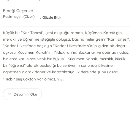
Emeği Geçenler
Resimleyen (Çizer)
:
Gözde Bitir
Küçük bir "Kar Tanesi", yeni oluştuğu zaman, Küçümen Karcık gibi
meraklı ve öğrenme isteğiyle doluysa, başına neler gelir? "Kar Tanesi",
"Karlar Ülkesi"nde başlayıp "Karlar Ülkesi"nde sürüp giden bir doğa
öyküsü. Küçümen Karcık´ın, Yıldızkıran´ın, Buzkarlar ve öbür adlı adsız
binlerce kar´ın serüvenli bir öyküsü. Küçümen Karcık, meraklı, küçük
bir "öğrenci" olarak başladığı bu serüvenin sonunda ülkesine
öğretmen olarak döner ve karatahtaya ilk dersinde şunu yazar:
...
"Hiçbir şey yoktan var olmaz, v
Devamını Oku