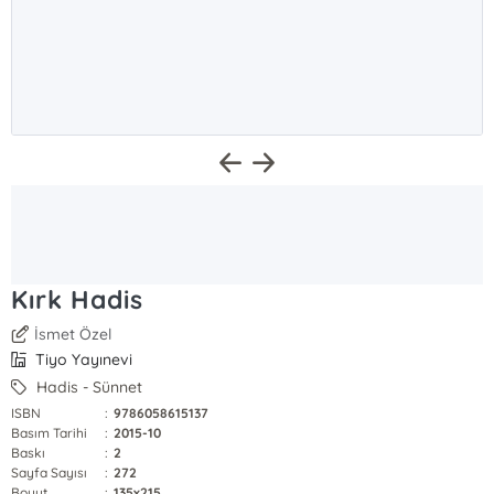
Kırk Hadis
İsmet Özel
Tiyo Yayınevi
Hadis - Sünnet
ISBN
:
9786058615137
Basım Tarihi
:
2015-10
Baskı
:
2
Sayfa Sayısı
:
272
Boyut
:
135x215