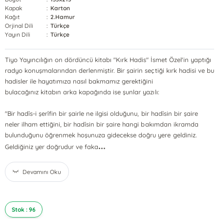
Kapak
:
Karton
Kağıt
:
2.Hamur
Orjinal Dili
:
Türkçe
Yayın Dili
:
Türkçe
Tiyo Yayıncılığın on dördüncü kitabı "Kırk Hadis" İsmet Özel'in yaptığı
radyo konuşmalarından derlenmiştir. Bir şairin seçtiği kırk hadisi ve bu
hadisler ile hayatımıza nasıl bakmamız gerektiğini
bulacağınız kitabın arka kapağında ise şunlar yazılı:
"Bir hadîs-i şerîfin bir şairle ne ilgisi olduğunu, bir hadîsin bir şaire
neler ilham ettiğini, bir hadîsin bir şaire hangi bakımdan ikramda
bulunduğunu öğrenmek hoşunuza gidecekse doğru yere geldiniz.
...
Geldiğiniz yer doğrudur ve faka
Devamını Oku
Stok : 96