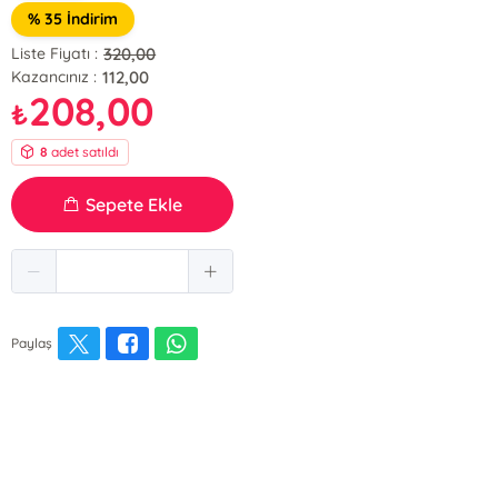
% 35 İndirim
320,00
Liste Fiyatı :
112,00
Kazancınız :
208,00
₺
8
adet satıldı
Sepete Ekle
Paylaş