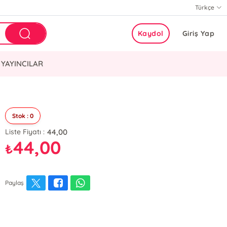
Türkçe
Kaydol
Giriş Yap
YAYINCILAR
Stok : 0
44,00
Liste Fiyatı :
44,00
₺
Paylaş