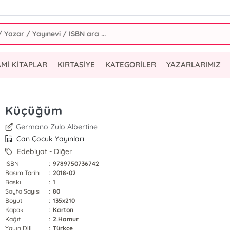
AMİ KİTAPLAR
KIRTASİYE
KATEGORİLER
YAZARLARIMIZ
Küçüğüm
Germano Zulo Albertine
Can Çocuk Yayınları
Edebiyat - Diğer
ISBN
:
9789750736742
Basım Tarihi
:
2018-02
Baskı
:
1
Sayfa Sayısı
:
80
Boyut
:
135x210
Kapak
:
Karton
Kağıt
:
2.Hamur
Yayın Dili
:
Türkçe