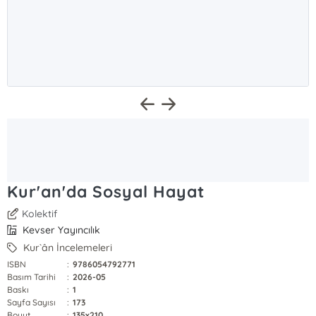
Kur'an'da Sosyal Hayat
Kolektif
Kevser Yayıncılık
Kur`ân İncelemeleri
ISBN
:
9786054792771
Basım Tarihi
:
2026-05
Baskı
:
1
Sayfa Sayısı
:
173
Boyut
:
135x210