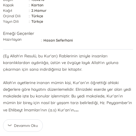
Kapak
:
Karton
Kağıt
:
2.Hamur
Orjinal Dili
:
Türkçe
Yayın Dili
:
Türkçe
Emeği Geçenler
Hazırlayan
:
Hasan Seferhani
(Ey Allah'ın Resulü, bu Kur'an) Rablerinin izniyle insanları
karanlıklardan aydınlığa, üstün ve övgüye layık Allah'ın yoluna
çıkarman için sana indirdiğimiz bir kitaptır.
Allah’ın ayetlerine inanan mümin kişi, Kur’an’ın öğrettiği ahlaki
değerlere göre hayatını düzenlemelidir. Elinizdeki eserde yer alan yedi
makalede işte bu konular işlenmiştir. Bu yedi makalede, Kur’an’ın
mümin bir birey için nasıl bir yaşam tarzı belirlediği, Hz. Peygamber’in
...
ve Ehlibeyt İmamları’nın (a.s) Kur’an’ın
Devamını Oku